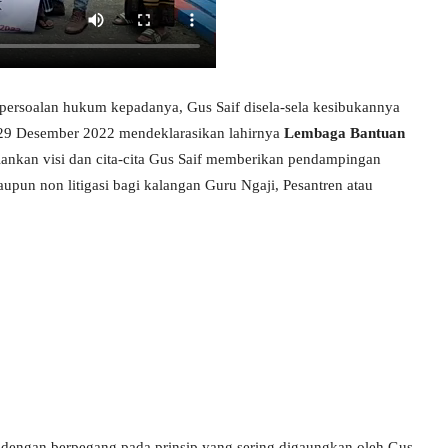
ersoalan hukum kepadanya, Gus Saif disela-sela kesibukannya
 29 Desember 2022 mendeklarasikan lahirnya
Lembaga Bantuan
nkan visi dan cita-cita Gus Saif memberikan pendampingan
upun non litigasi bagi kalangan Guru Ngaji, Pesantren atau
 dengan berpegang pada prinsip yang sering digaungkan oleh Gus