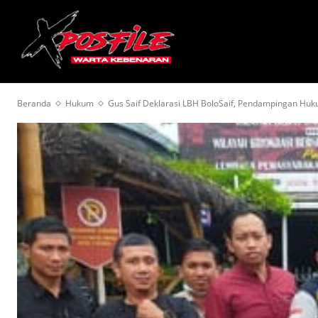
HOME
BERITA
Beranda
Hukum
Gus Saif Deklarasi LBH BoloSaif, Pendampingan Hu