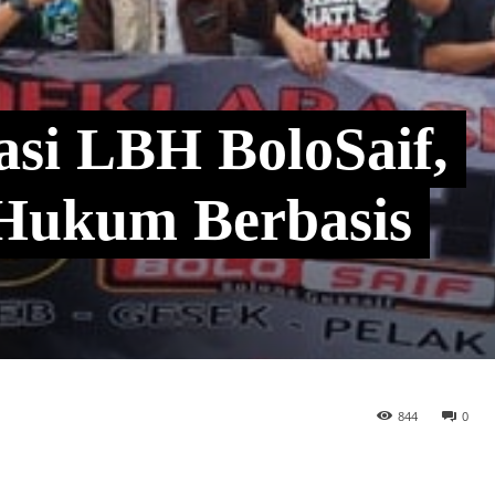
asi LBH BoloSaif,
Hukum Berbasis
844
0