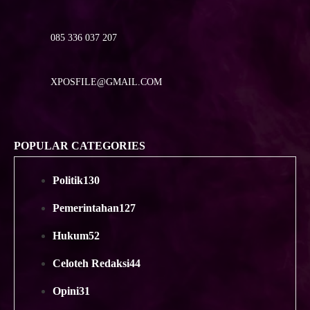
085 336 037 207
XPOSFILE@GMAIL.COM
POPULAR CATEGORIES
Politik
130
Pemerintahan
127
Hukum
52
Celoteh Redaksi
44
Opini
31