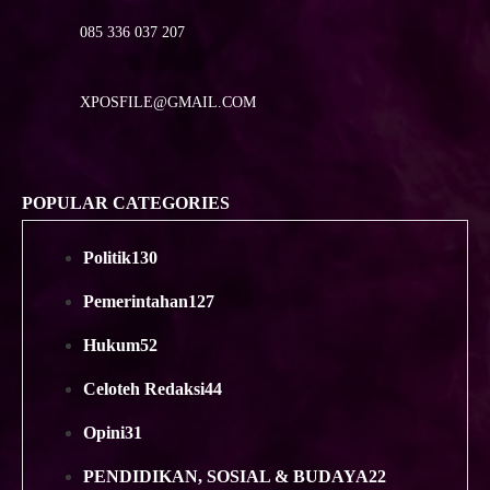
085 336 037 207
XPOSFILE@GMAIL.COM
POPULAR CATEGORIES
Politik
130
Pemerintahan
127
Hukum
52
Celoteh Redaksi
44
Opini
31
PENDIDIKAN, SOSIAL & BUDAYA
22