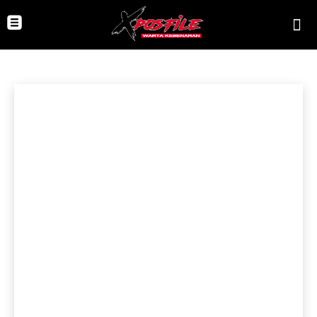
CELOTEH REDAKSI
Celoteh Redaksi
EKONOMI & PERDAGANGAN
Hobi
Hukum
Beranda
Celoteh Redaksi