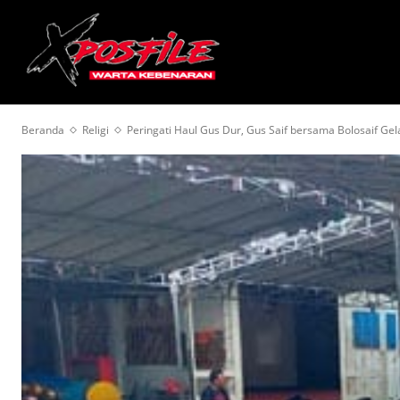
HOME
BERITA
Beranda
Religi
Peringati Haul Gus Dur, Gus Saif bersama Bolosaif Gelar