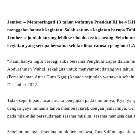
Jember – Memperingati 13 tahun wafatnya Presiden RI ke 4 K
menggelar banyak kegiatan. Salah satunya kegiatan berupa Tah
Jember sejumlah kurang lebih seribu dua ratus orang. Sebelumn
kegiatan yang serupa bersama sekitar lima ratusan penghuni 
“Kami hanya ingin berbagi suka bersama Penghuni Lapas dalam mo
Abdurahman Wahid, sekaligus untuk menyambut datangnya tahun 
(Persaudaraan Antar Guru Ngaji) kepada sejumlah wartawan sebel
Desember 2022.
Tidak seperti pada acara-acara pengajian pada umumnya, Kyai yan
dengan gaya humanis tanpa membuat jarak dengan jamaahnya. C
pada nilai-nilai persaudaraan sesama muslim, sesama manusia dan
Sebelum mengajak semua untuk bersholawat, Gus Saif mengajak rat