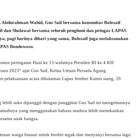
H.Abdurahman Wahid, Gus Saif bersama komunitas Bolosaif
lil dan Sholawat bersama seluruh penghuni dan petugas LAPAS
ya, pagi harinya dihari yang sama, Bolosaif juga melaksanakan
LAPAS Bondowoso.
men peringatan Haul ke 13 wafatnya Presiden RI ke 4 KH
baru 2023” ujar Gus Saif, Ketua Umum Persada Agung
um pelaksanaan acara dihalaman Lapas Jember Kamis siang, 29
g lebih suka dipanggil dengan panggilan Gus Saif ini mengemasnya
eramahnya yang menggunakan bahasa madura lebih menekankan
 sesama anak bangsa.
usan warga binaan untuk berdiri tegak dan menyanyi bersama lagu