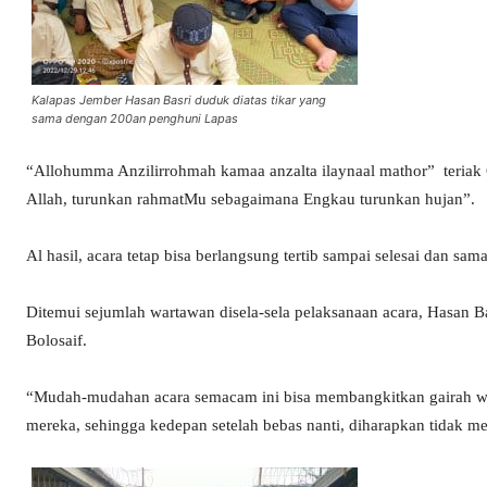
Kalapas Jember Hasan Basri duduk diatas tikar yang
sama dengan 200an penghuni Lapas
“Allohumma Anzilirrohmah kamaa anzalta ilaynaal mathor” teriak G
Allah, turunkan rahmatMu sebagaimana Engkau turunkan hujan”.
Al hasil, acara tetap bisa berlangsung tertib sampai selesai dan sam
Ditemui sejumlah wartawan disela-sela pelaksanaan acara, Hasan B
Bolosaif.
“Mudah-mudahan acara semacam ini bisa membangkitkan gairah warga
mereka, sehingga kedepan setelah bebas nanti, diharapkan tidak m