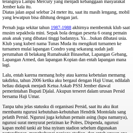
terangnya Lampu Mercury yang menjadi kebanggaan masyarakat
Jember kala itu.
Diatas jalan aspal selebar 24 meter itu, saat itu masih lengang, mobil
yang lewatpun bisa dihitung dengan jari.
Pernah juga sekitar tahun
1987-1988
akhirnya membentuk klub saat
musim sepakbola mini. Sepak bola dengan peserta 6 orang pemain
anak anak yang dibatasi tinggi badannya. Ya…bukan dibatasi usia.
Klub yang kuberi nama Tunas Muda itu mengikuti turnamen ke
turnamen mulai lapangan Condro yang sekarang sudah jadi
perumahan di belakang Rumahsakit Binasehat, Lapangan Gebang,
Lapangan Armed, dan lapangan Kopian dan entah lapangan mana
lagi.
Lalu, entah karena memang hoby atau karena kebetulan memamg
takdirku, tahun 2006 ketika aku bergaul dengan Haji Umar, ndilalah
beliau didapuk menjadi Ketua Askab PSSI Jember diawal
pemerintahan Bupati Djalal. Akupun terseret dalam urusan Persid
bersama Haji Umar.
Tanpa tahu jelas statusku di organisasi Persid, saat itu aku ikut
membantu ngurusi kebutuhan-kebutuhan Hendrik Montolalu sang
pelatih Persid. Ngurusi juga keluhan pemain asing (lupa namanya),
ngurusi surat menyurat perizinan ke Polres, Dispenda, ngurusi
kapan mobil tanki air bisa nyiram stadion sebelum digunakan