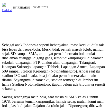
08 MEI 2021
BY
REDAKSI
S
ebagai anak Indonesia seperti kebanyakan, masa kecilku dulu tak
bisa lepas dari sepakbola. Meski tidak pernah masuk Klub, namun
sejak SD sampai SMA, aku ingat pernah bermain bola mulai
dihalaman tetangga, digang gang sempit dikampungku, dihalaman
sekolah, dilapangan PTP, di alun alun, dilapangan Talangsari,
lapangan Sukorejo, lapangan Tebbek, Lapangan Armed, Lapangan
509 sampai Stadion Kreongan (Notohadinegoro). Andai saat itu
stadion JSG sudah ada, bisa jadi aku permah merasakan main
disana. Sayangnya, dizamanku, stadion termegah di Jember itu
hanya Stadion Notohadinegoro, itupun belum ada tribunnya seperti
sekarang.
Saking senengnya main bola, saat masih di SMA kelas 1 tahun
1978, bersama teman kampungku, hampir setiap malam kami main
bola plastik di jalan Gajahmada (dulu jalan Diponegoro) dibawah