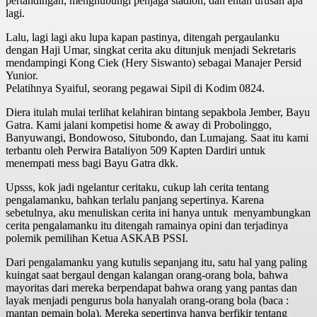
pertandingan, menghubungi penjaga stadion, dan entah urusan apa
lagi.
Lalu, lagi lagi aku lupa kapan pastinya, ditengah pergaulanku
dengan Haji Umar, singkat cerita aku ditunjuk menjadi Sekretaris
mendampingi Kong Ciek (Hery Siswanto) sebagai Manajer Persid
Yunior.
Pelatihnya Syaiful, seorang pegawai Sipil di Kodim 0824.
Diera itulah mulai terlihat kelahiran bintang sepakbola Jember, Bayu
Gatra. Kami jalani kompetisi home & away di Probolinggo,
Banyuwangi, Bondowoso, Situbondo, dan Lumajang. Saat itu kami
terbantu oleh Perwira Bataliyon 509 Kapten Dardiri untuk
menempati mess bagi Bayu Gatra dkk.
Upsss, kok jadi ngelantur ceritaku, cukup lah cerita tentang
pengalamanku, bahkan terlalu panjang sepertinya. Karena
sebetulnya, aku menuliskan cerita ini hanya untuk menyambungkan
cerita pengalamanku itu ditengah ramainya opini dan terjadinya
polemik pemilihan Ketua ASKAB PSSI.
Dari pengalamanku yang kutulis sepanjang itu, satu hal yang paling
kuingat saat bergaul dengan kalangan orang-orang bola, bahwa
mayoritas dari mereka berpendapat bahwa orang yang pantas dan
layak menjadi pengurus bola hanyalah orang-orang bola (baca :
mantan pemain bola). Mereka sepertinya hanya berfikir tentang