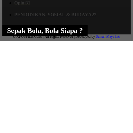
Opini
31
PENDIDIKAN, SOSIAL & BUDAYA
22
Sepak Bola, Bola Siapa ?
© XPOSFILE.COM | All Rights Reserved | Developed by
Sawah Maya Inc.