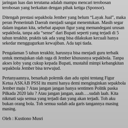
jaringan luas dan terutama adalah mampu mencari terobosan
terobosan yang berkaitan dengan pihak ketiga (Sponsor).
Ditengah prestasi sepakbola Jember yang belum “Layak Jual”, maka
peran Pemerintah Daerah menjadi sangat menentukan. Masih segar
dalam ingatan kita, sehebat apapun figur yang memandegani urusan
sepakbola, tanpa ada “sense” dari Bupati seperti yang terjadi di 5
tahun terakhir, praktis tak ada yang bisa dilakukan kecuali hanya
sekedar menggugurkan kewajiban. Ada tapi tiada.
Pengalaman 5 tahun terakhir, harusnya bisa menjadi guru terbaik
untuk memajukan olah raga di Jember khususnya sepakbola. Tanpa
akses loby yang cukup kepada Bupati, mustahil mimpi kebangkitan
sepakbola Jember bisa terwujud.
Pertanyaannya, benarkah polemik dan adu opini tentang Figur
Ketua ASKAB PSSI itu murni hanya demi menginginkan sepakbola
Jember maju ? Atau jangan jangan hanya sentimen Politik paska
Pilkada 2020 lalu ? Atau jangan jangan, aaah….sudah laah. Kita
nikmati saja semua yang terjadi dan yang akan terjadi. Toh aku
bukan orang bola. Toh semua sudah ada garis tangannya masing
masing.
Oleh : Kustiono Musri