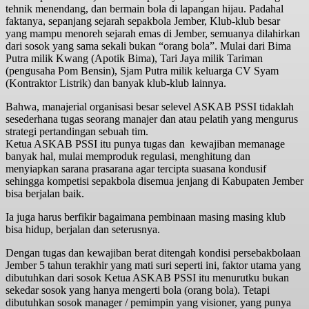
tehnik menendang, dan bermain bola di lapangan hijau. Padahal
faktanya, sepanjang sejarah sepakbola Jember, Klub-klub besar
yang mampu menoreh sejarah emas di Jember, semuanya dilahirkan
dari sosok yang sama sekali bukan “orang bola”. Mulai dari Bima
Putra milik Kwang (Apotik Bima), Tari Jaya milik Tariman
(pengusaha Pom Bensin), Sjam Putra milik keluarga CV Syam
(Kontraktor Listrik) dan banyak klub-klub lainnya.
Bahwa, manajerial organisasi besar selevel ASKAB PSSI tidaklah
sesederhana tugas seorang manajer dan atau pelatih yang mengurus
strategi pertandingan sebuah tim.
Ketua ASKAB PSSI itu punya tugas dan kewajiban memanage
banyak hal, mulai memproduk regulasi, menghitung dan
menyiapkan sarana prasarana agar tercipta suasana kondusif
sehingga kompetisi sepakbola disemua jenjang di Kabupaten Jember
bisa berjalan baik.
Ia juga harus berfikir bagaimana pembinaan masing masing klub
bisa hidup, berjalan dan seterusnya.
Dengan tugas dan kewajiban berat ditengah kondisi persebakbolaan
Jember 5 tahun terakhir yang mati suri seperti ini, faktor utama yang
dibutuhkan dari sosok Ketua ASKAB PSSI itu menurutku bukan
sekedar sosok yang hanya mengerti bola (orang bola). Tetapi
dibutuhkan sosok manager / pemimpin yang visioner, yang punya