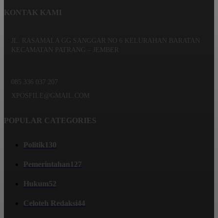
KONTAK KAMI
JL. RASAMALA GG SANGGAR NO 6 KELURAHAN BARATAN
KECAMATAN PATRANG – JEMBER
085 336 037 207
XPOSFILE@GMAIL.COM
POPULAR CATEGORIES
Politik
130
Pemerintahan
127
Hukum
52
Celoteh Redaksi
44