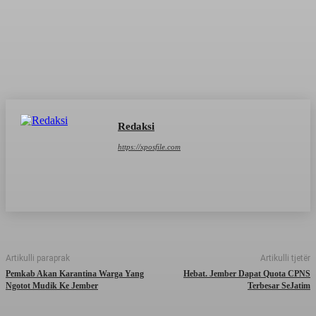
Redaksi
https://xposfile.com
Artikulli paraprak
Artikulli tjetër
Pemkab Akan Karantina Warga Yang
Hebat. Jember Dapat Quota CPNS
Ngotot Mudik Ke Jember
Terbesar SeJatim